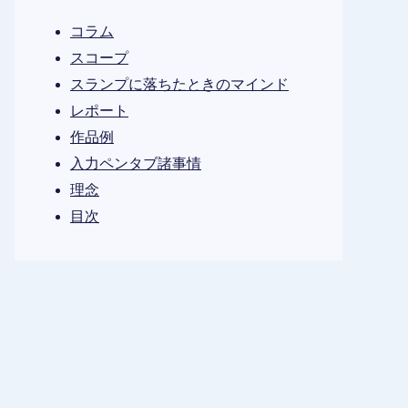
コラム
スコープ
スランプに落ちたときのマインド
レポート
作品例
入力ペンタブ諸事情
理念
目次