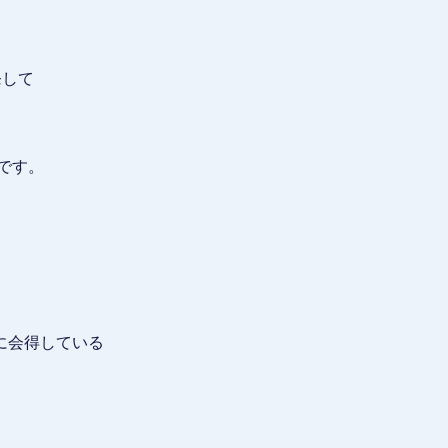
を発して
です。
に会得している