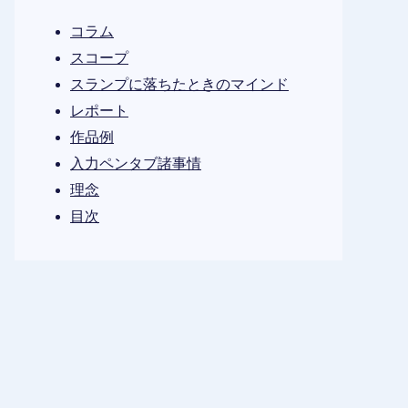
コラム
スコープ
スランプに落ちたときのマインド
レポート
作品例
入力ペンタブ諸事情
理念
目次