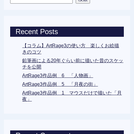
Recent Posts
【コラム】ArtRage3の使い方 楽しくお絵描
きのコツ
鉛筆画による20年ぐらい前に描いた昔のスケッ
チを公開
ArtRage3作品例 6 「人物画」
ArtRage3作品例 5 「月夜の街」
ArtRage3作品例 1 マウスだけで描いた「月
夜」