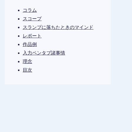
コラム
スコープ
スランプに落ちたときのマインド
レポート
作品例
入力ペンタブ諸事情
理念
目次